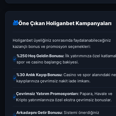
🎁
Öne Çıkan Holiganbet Kampanyaları
Holiganbet üyeliğiniz sonrasında faydalanabileceğiniz
kazançlı bonus ve promosyon seçenekleri:
%250 Hoş Geldin Bonusu:
İlk yatırımınıza özel katlamal
✓
spor ve casino başlangıç bakiyesi.
%30 Anlık Kayıp Bonusu:
Casino ve spor alanındaki ne
✓
kayıplarınıza çevrimsiz nakit iade imkanı.
Çevrimsiz Yatırım Promosyonları:
Papara, Havale ve
✓
Kripto yatırımlarınıza özel ekstra çevrimsiz bonuslar.
Arkadaşını Getir Bonusu:
Sistemi önerdiğiniz
✓