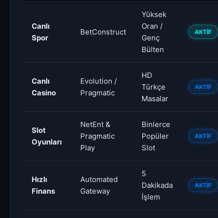
Yüksek
Canlı
Oran /
BetConstruct
AKTİF
Spor
Genç
Bülten
HD
Canlı
Evolution /
Türkçe
AKTİF
Casino
Pragmatic
Masalar
NetEnt &
Binlerce
Slot
Pragmatic
Popüler
AKTİF
Oyunları
Play
Slot
5
Hızlı
Automated
Dakikada
AKTİF
Finans
Gateway
İşlem