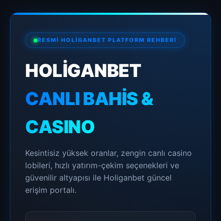
RESMİ HOLİGANBET PLATFORM REHBERİ
HOLİGANBET
CANLI BAHİS &
CASINO
Kesintisiz yüksek oranlar, zengin canlı casino
lobileri, hızlı yatırım-çekim seçenekleri ve
güvenilir altyapısı ile Holiganbet güncel
erişim portalı.