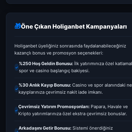
🎁
Öne Çıkan Holiganbet Kampanyaları
Holiganbet üyeliğiniz sonrasında faydalanabileceğiniz
kazançlı bonus ve promosyon seçenekleri:
%250 Hoş Geldin Bonusu:
İlk yatırımınıza özel katlamal
✓
spor ve casino başlangıç bakiyesi.
%30 Anlık Kayıp Bonusu:
Casino ve spor alanındaki ne
✓
kayıplarınıza çevrimsiz nakit iade imkanı.
Çevrimsiz Yatırım Promosyonları:
Papara, Havale ve
✓
Kripto yatırımlarınıza özel ekstra çevrimsiz bonuslar.
Arkadaşını Getir Bonusu:
Sistemi önerdiğiniz
✓