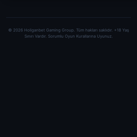
© 2026 Holiganbet Gaming Group. Tüm hakları saklıdır. +18 Yaş
Sınırı Vardır. Sorumlu Oyun Kurallarına Uyunuz.