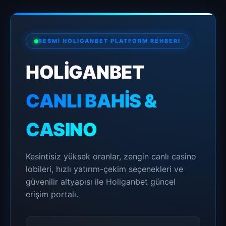
RESMİ HOLİGANBET PLATFORM REHBERİ
HOLİGANBET
CANLI BAHİS &
CASINO
Kesintisiz yüksek oranlar, zengin canlı casino
lobileri, hızlı yatırım-çekim seçenekleri ve
güvenilir altyapısı ile Holiganbet güncel
erişim portalı.