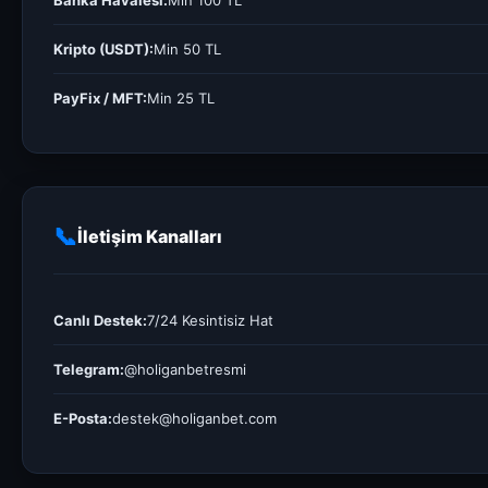
Banka Havalesi:
Min 100 TL
Kripto (USDT):
Min 50 TL
PayFix / MFT:
Min 25 TL
📞
İletişim Kanalları
Canlı Destek:
7/24 Kesintisiz Hat
Telegram:
@holiganbetresmi
E-Posta:
destek@holiganbet.com