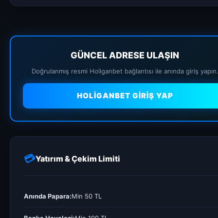
GÜNCEL ADRESE ULAŞIN
Doğrulanmış resmi Holiganbet bağlantısı ile anında giriş yapın
HOLİGANBET GİRİŞ YAP
💳
Yatırım & Çekim Limiti
Anında Papara:
Min 50 TL