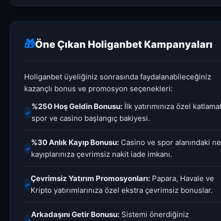
🎁
Öne Çıkan Holiganbet Kampanyaları
Holiganbet üyeliğiniz sonrasında faydalanabileceğiniz
kazançlı bonus ve promosyon seçenekleri:
%250 Hoş Geldin Bonusu:
İlk yatırımınıza özel katlamal
✓
spor ve casino başlangıç bakiyesi.
%30 Anlık Kayıp Bonusu:
Casino ve spor alanındaki ne
✓
kayıplarınıza çevrimsiz nakit iade imkanı.
Çevrimsiz Yatırım Promosyonları:
Papara, Havale ve
✓
Kripto yatırımlarınıza özel ekstra çevrimsiz bonuslar.
Arkadaşını Getir Bonusu:
Sistemi önerdiğiniz
✓