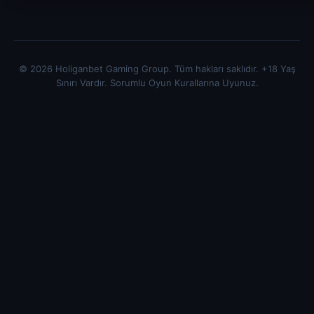
© 2026 Holiganbet Gaming Group. Tüm hakları saklıdır. +18 Yaş
Sınırı Vardır. Sorumlu Oyun Kurallarına Uyunuz.