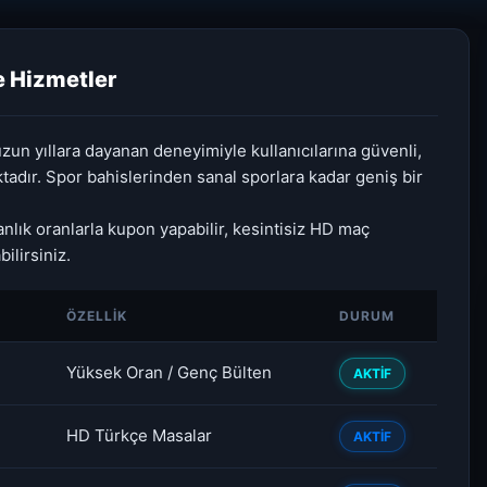
e Hizmetler
zun yıllara dayanan deneyimiyle kullanıcılarına güvenli,
tadır. Spor bahislerinden sanal sporlara kadar geniş bir
anlık oranlarla kupon yapabilir, kesintisiz HD maç
ilirsiniz.
ÖZELLIK
DURUM
Yüksek Oran / Genç Bülten
AKTİF
HD Türkçe Masalar
AKTİF