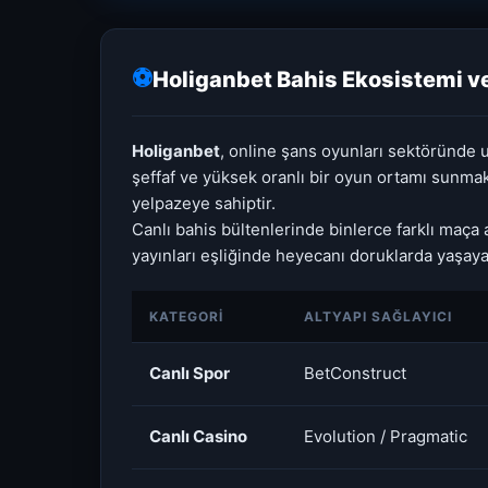
⚽
Holiganbet Bahis Ekosistemi v
Holiganbet
, online şans oyunları sektöründe u
şeffaf ve yüksek oranlı bir oyun ortamı sunmak
yelpazeye sahiptir.
Canlı bahis bültenlerinde binlerce farklı maça 
yayınları eşliğinde heyecanı doruklarda yaşayab
KATEGORI
ALTYAPI SAĞLAYICI
Canlı Spor
BetConstruct
Canlı Casino
Evolution / Pragmatic