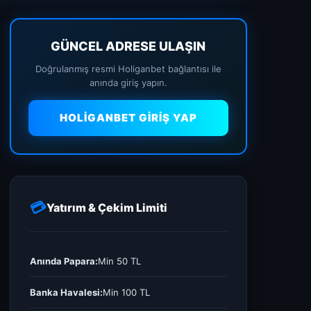
GÜNCEL ADRESE ULAŞIN
Doğrulanmış resmi Holiganbet bağlantısı ile
anında giriş yapın.
HOLİGANBET GİRİŞ YAP
💳
Yatırım & Çekim Limiti
Anında Papara:
Min 50 TL
Banka Havalesi:
Min 100 TL