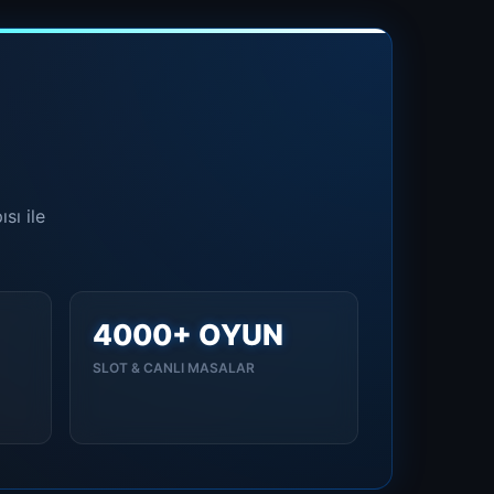
sı ile
4000+ OYUN
SLOT & CANLI MASALAR