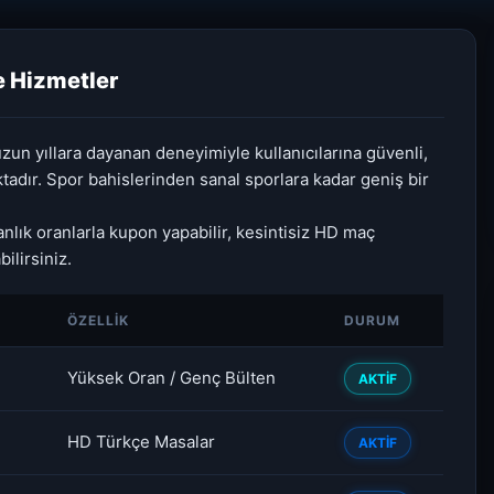
e Hizmetler
zun yıllara dayanan deneyimiyle kullanıcılarına güvenli,
tadır. Spor bahislerinden sanal sporlara kadar geniş bir
anlık oranlarla kupon yapabilir, kesintisiz HD maç
ilirsiniz.
ÖZELLIK
DURUM
Yüksek Oran / Genç Bülten
AKTİF
HD Türkçe Masalar
AKTİF