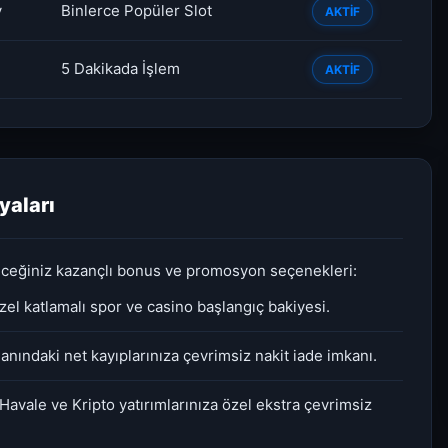
y
Binlerce Popüler Slot
AKTİF
5 Dakikada İşlem
AKTİF
yaları
leceğiniz kazançlı bonus ve promosyon seçenekleri:
özel katlamalı spor ve casino başlangıç bakiyesi.
anındaki net kayıplarınıza çevrimsiz nakit iade imkanı.
Havale ve Kripto yatırımlarınıza özel ekstra çevrimsiz