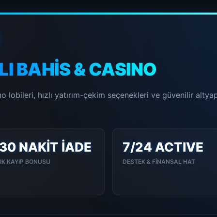
I BAHİS & CASINO
o lobileri, hızlı yatırım-çekim seçenekleri ve güvenilir altyapı
30 NAKİT İADE
7/24 ACTIVE
IK KAYIP BONUSU
DESTEK & FINANSAL HAT