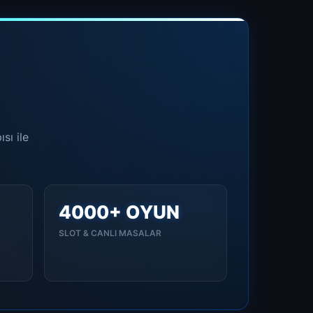
sı ile
4000+ OYUN
SLOT & CANLI MASALAR