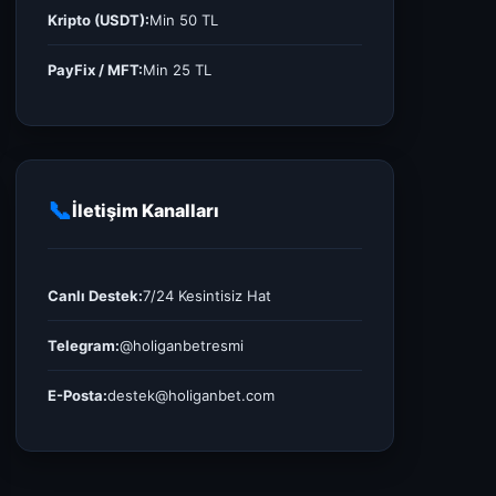
Kripto (USDT):
Min 50 TL
PayFix / MFT:
Min 25 TL
📞
İletişim Kanalları
Canlı Destek:
7/24 Kesintisiz Hat
Telegram:
@holiganbetresmi
E-Posta:
destek@holiganbet.com