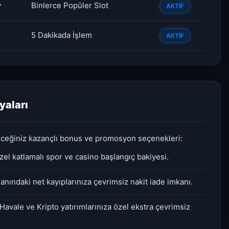
y
Binlerce Popüler Slot
AKTİF
5 Dakikada İşlem
AKTİF
yaları
leceğiniz kazançlı bonus ve promosyon seçenekleri:
özel katlamalı spor ve casino başlangıç bakiyesi.
anındaki net kayıplarınıza çevrimsiz nakit iade imkanı.
Havale ve Kripto yatırımlarınıza özel ekstra çevrimsiz