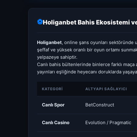
⚽
Holiganbet Bahis Ekosistemi v
Holiganbet
, online şans oyunları sektöründe u
şeffaf ve yüksek oranlı bir oyun ortamı sunmak
yelpazeye sahiptir.
Canlı bahis bültenlerinde binlerce farklı maça 
yayınları eşliğinde heyecanı doruklarda yaşayab
KATEGORI
ALTYAPI SAĞLAYICI
Canlı Spor
BetConstruct
Canlı Casino
Evolution / Pragmatic