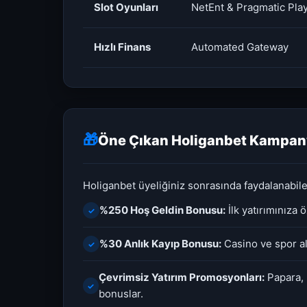
Slot Oyunları
NetEnt & Pragmatic Pla
Hızlı Finans
Automated Gateway
🎁
Öne Çıkan Holiganbet Kampan
Holiganbet üyeliğiniz sonrasında faydalanabi
%250 Hoş Geldin Bonusu:
İlk yatırımınıza 
✓
%30 Anlık Kayıp Bonusu:
Casino ve spor al
✓
Çevrimsiz Yatırım Promosyonları:
Papara, 
✓
bonuslar.