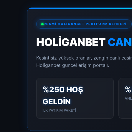
RESMİ HOLİGANBET PLATFORM REHBERİ
HOLİGANBET
CANL
Kesintisiz yüksek oranlar, zengin canlı casin
Holiganbet güncel erişim portalı.
%250 HOŞ
%
ANL
GELDİN
İLK YATIRIM PAKETI