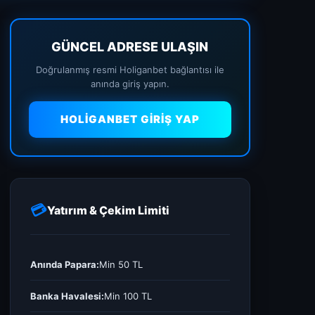
GÜNCEL ADRESE ULAŞIN
Doğrulanmış resmi Holiganbet bağlantısı ile
anında giriş yapın.
HOLİGANBET GİRİŞ YAP
💳
Yatırım & Çekim Limiti
Anında Papara:
Min 50 TL
Banka Havalesi:
Min 100 TL