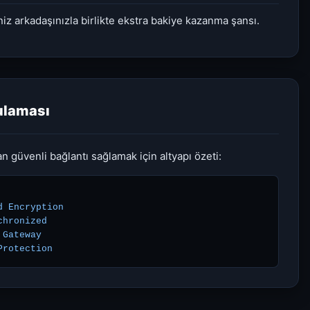
iz arkadaşınızla birlikte ekstra bakiye kazanma şansı.
ulaması
 güvenli bağlantı sağlamak için altyapı özeti:
 Encryption

hronized

Gateway

Protection