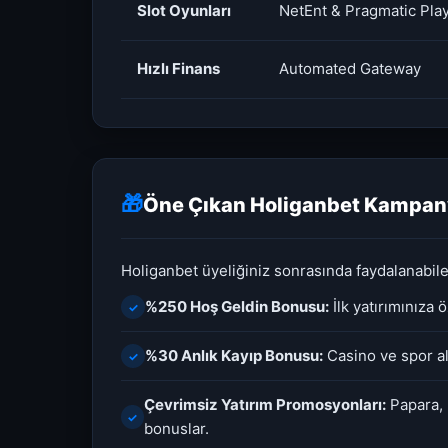
Slot Oyunları
NetEnt & Pragmatic Pla
Hızlı Finans
Automated Gateway
🎁
Öne Çıkan Holiganbet Kampan
Holiganbet üyeliğiniz sonrasında faydalanabi
%250 Hoş Geldin Bonusu:
İlk yatırımınıza 
✓
%30 Anlık Kayıp Bonusu:
Casino ve spor al
✓
Çevrimsiz Yatırım Promosyonları:
Papara, 
✓
bonuslar.