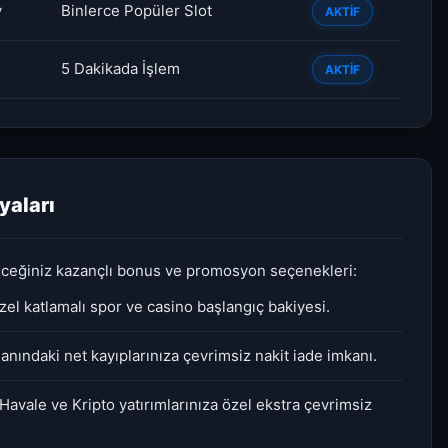
y
Binlerce Popüler Slot
AKTİF
5 Dakikada İşlem
AKTİF
yaları
leceğiniz kazançlı bonus ve promosyon seçenekleri:
özel katlamalı spor ve casino başlangıç bakiyesi.
anındaki net kayıplarınıza çevrimsiz nakit iade imkanı.
Havale ve Kripto yatırımlarınıza özel ekstra çevrimsiz