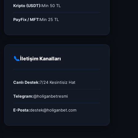
Kripto (USDT):
Min 50 TL
PayFix / MFT:
Min 25 TL
📞
İletişim Kanalları
Canlı Destek:
7/24 Kesintisiz Hat
Telegram:
@holiganbetresmi
E-Posta:
destek@holiganbet.com