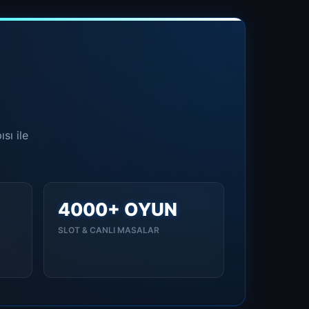
sı ile
4000+ OYUN
SLOT & CANLI MASALAR