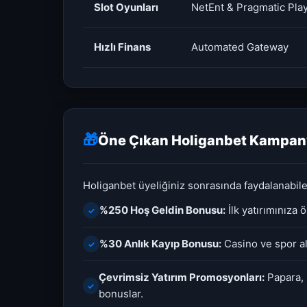
Slot Oyunları
NetEnt & Pragmatic Pla
Hızlı Finans
Automated Gateway
🎁
Öne Çıkan Holiganbet Kampan
Holiganbet üyeliğiniz sonrasında faydalanabi
%250 Hoş Geldin Bonusu:
İlk yatırımınıza 
✓
%30 Anlık Kayıp Bonusu:
Casino ve spor al
✓
Çevrimsiz Yatırım Promosyonları:
Papara, 
✓
bonuslar.