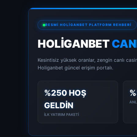
RESMİ HOLİGANBET PLATFORM REHBERİ
HOLİGANBET
CANL
Kesintisiz yüksek oranlar, zengin canlı casin
Holiganbet güncel erişim portalı.
%250 HOŞ
%
ANL
GELDİN
İLK YATIRIM PAKETI