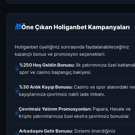
🎁
Öne Çıkan Holiganbet Kampanyaları
Holiganbet üyeliğiniz sonrasında faydalanabileceğiniz
kazançlı bonus ve promosyon seçenekleri:
%250 Hoş Geldin Bonusu:
İlk yatırımınıza özel katlamal
✓
spor ve casino başlangıç bakiyesi.
%30 Anlık Kayıp Bonusu:
Casino ve spor alanındaki ne
✓
kayıplarınıza çevrimsiz nakit iade imkanı.
Çevrimsiz Yatırım Promosyonları:
Papara, Havale ve
✓
Kripto yatırımlarınıza özel ekstra çevrimsiz bonuslar.
Arkadaşını Getir Bonusu:
Sistemi önerdiğiniz
✓