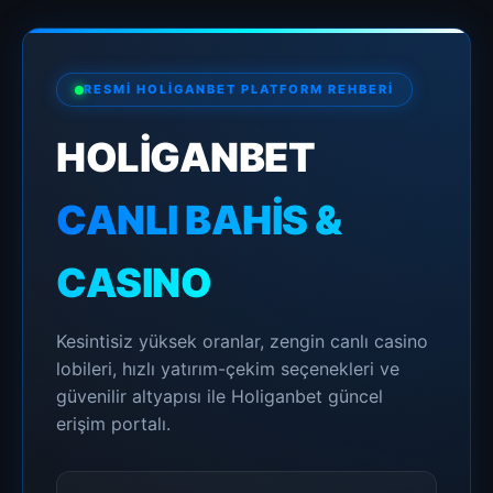
RESMİ HOLİGANBET PLATFORM REHBERİ
HOLİGANBET
CANLI BAHİS &
CASINO
Kesintisiz yüksek oranlar, zengin canlı casino
lobileri, hızlı yatırım-çekim seçenekleri ve
güvenilir altyapısı ile Holiganbet güncel
erişim portalı.