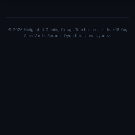
© 2026 Holiganbet Gaming Group. Tüm hakları saklıdır. +18 Yaş
Sınırı Vardır. Sorumlu Oyun Kurallarına Uyunuz.