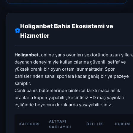
Holiganbet Bahis Ekosistemi ve
⚽
Hizmetler
Holiganbet
, online şans oyunları sektöründe uzun yıllar
dayanan deneyimiyle kullanıcılarına güvenli, şeffaf ve
yüksek oranlı bir oyun ortamı sunmaktadır. Spor
bahislerinden sanal sporlara kadar geniş bir yelpazeye
sahiptir.
Canlı bahis bültenlerinde binlerce farklı maça anlık
oranlarla kupon yapabilir, kesintisiz HD maç yayınları
eşliğinde heyecanı doruklarda yaşayabilirsiniz.
ALTYAPI
KATEGORI
ÖZELLIK
DURUM
SAĞLAYICI