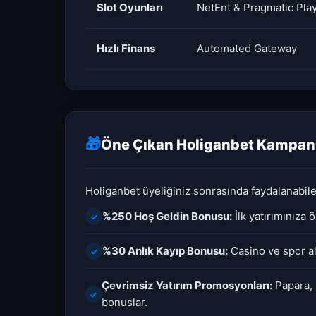
Slot Oyunları
NetEnt & Pragmatic Pla
Hızlı Finans
Automated Gateway
🎁
Öne Çıkan Holiganbet Kampan
Holiganbet üyeliğiniz sonrasında faydalanabi
%250 Hoş Geldin Bonusu:
İlk yatırımınıza 
✓
%30 Anlık Kayıp Bonusu:
Casino ve spor al
✓
Çevrimsiz Yatırım Promosyonları:
Papara, 
✓
bonuslar.