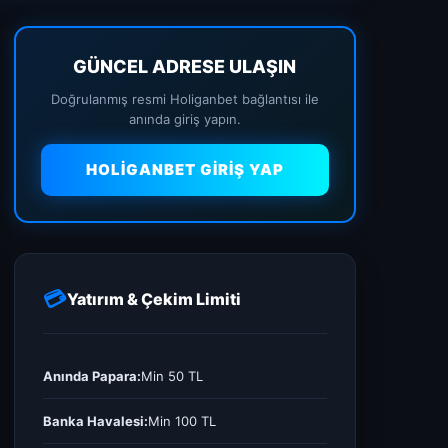
GÜNCEL ADRESE ULAŞIN
Doğrulanmış resmi Holiganbet bağlantısı ile
anında giriş yapın.
HOLİGANBET GİRİŞ YAP
💳
Yatırım & Çekim Limiti
Anında Papara:
Min 50 TL
Banka Havalesi:
Min 100 TL