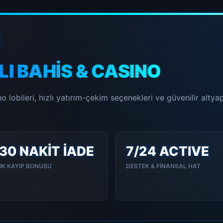
I BAHİS & CASINO
o lobileri, hızlı yatırım-çekim seçenekleri ve güvenilir altyapı
30 NAKİT İADE
7/24 ACTIVE
IK KAYIP BONUSU
DESTEK & FINANSAL HAT