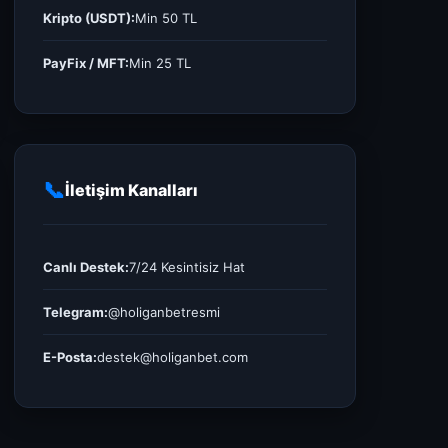
Kripto (USDT):
Min 50 TL
PayFix / MFT:
Min 25 TL
📞
İletişim Kanalları
Canlı Destek:
7/24 Kesintisiz Hat
Telegram:
@holiganbetresmi
E-Posta:
destek@holiganbet.com