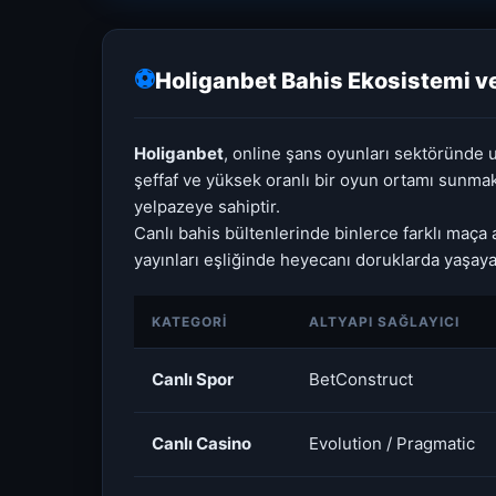
⚽
Holiganbet Bahis Ekosistemi v
Holiganbet
, online şans oyunları sektöründe u
şeffaf ve yüksek oranlı bir oyun ortamı sunmak
yelpazeye sahiptir.
Canlı bahis bültenlerinde binlerce farklı maça 
yayınları eşliğinde heyecanı doruklarda yaşayab
KATEGORI
ALTYAPI SAĞLAYICI
Canlı Spor
BetConstruct
Canlı Casino
Evolution / Pragmatic