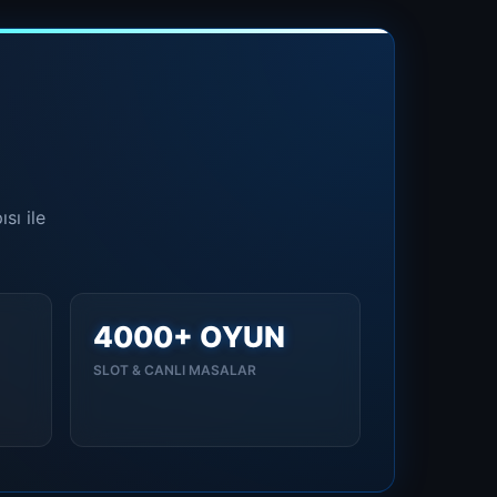
sı ile
4000+ OYUN
SLOT & CANLI MASALAR