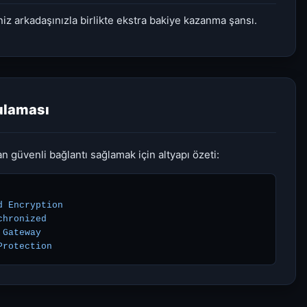
iz arkadaşınızla birlikte ekstra bakiye kazanma şansı.
ulaması
 güvenli bağlantı sağlamak için altyapı özeti:
 Encryption

hronized

Gateway

Protection