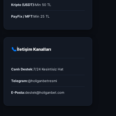
Kripto (USDT):
Min 50 TL
PayFix / MFT:
Min 25 TL
📞
İletişim Kanalları
Canlı Destek:
7/24 Kesintisiz Hat
Telegram:
@holiganbetresmi
E-Posta:
destek@holiganbet.com