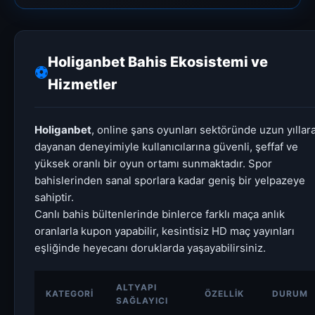
Holiganbet Bahis Ekosistemi ve
⚽
Hizmetler
Holiganbet
, online şans oyunları sektöründe uzun yıllar
dayanan deneyimiyle kullanıcılarına güvenli, şeffaf ve
yüksek oranlı bir oyun ortamı sunmaktadır. Spor
bahislerinden sanal sporlara kadar geniş bir yelpazeye
sahiptir.
Canlı bahis bültenlerinde binlerce farklı maça anlık
oranlarla kupon yapabilir, kesintisiz HD maç yayınları
eşliğinde heyecanı doruklarda yaşayabilirsiniz.
ALTYAPI
KATEGORI
ÖZELLIK
DURUM
SAĞLAYICI