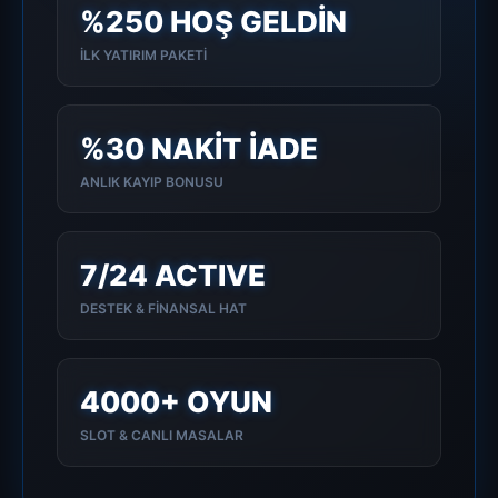
%250 HOŞ GELDİN
İLK YATIRIM PAKETI
%30 NAKİT İADE
ANLIK KAYIP BONUSU
7/24 ACTIVE
DESTEK & FINANSAL HAT
4000+ OYUN
SLOT & CANLI MASALAR