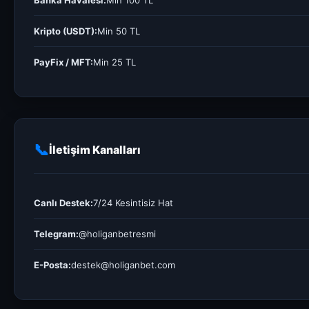
Banka Havalesi:
Min 100 TL
Kripto (USDT):
Min 50 TL
PayFix / MFT:
Min 25 TL
📞
İletişim Kanalları
Canlı Destek:
7/24 Kesintisiz Hat
Telegram:
@holiganbetresmi
E-Posta:
destek@holiganbet.com