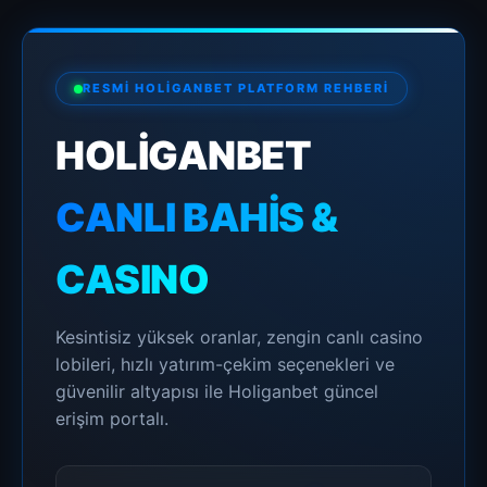
RESMİ HOLİGANBET PLATFORM REHBERİ
HOLİGANBET
CANLI BAHİS &
CASINO
Kesintisiz yüksek oranlar, zengin canlı casino
lobileri, hızlı yatırım-çekim seçenekleri ve
güvenilir altyapısı ile Holiganbet güncel
erişim portalı.