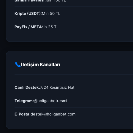
Banka Havalesi:
Min 100 TL
Kripto (USDT):
Min 50 TL
PayFix / MFT:
Min 25 TL
📞
İletişim Kanalları
Canlı Destek:
7/24 Kesintisiz Hat
Telegram:
@holiganbetresmi
E-Posta:
destek@holiganbet.com