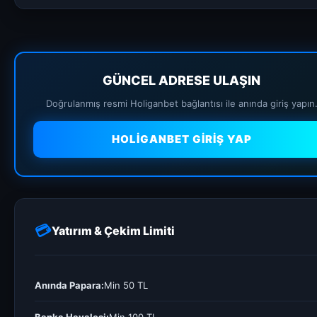
GÜNCEL ADRESE ULAŞIN
Doğrulanmış resmi Holiganbet bağlantısı ile anında giriş yapın
HOLİGANBET GİRİŞ YAP
💳
Yatırım & Çekim Limiti
Anında Papara:
Min 50 TL