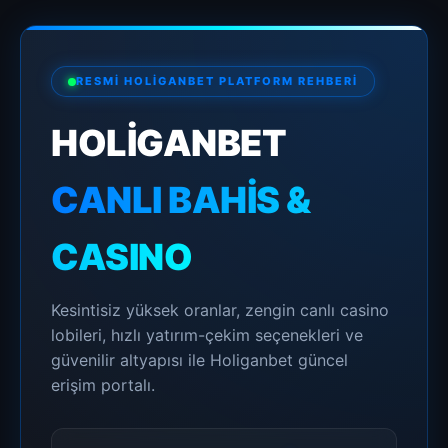
RESMİ HOLİGANBET PLATFORM REHBERİ
HOLİGANBET
CANLI BAHİS &
CASINO
Kesintisiz yüksek oranlar, zengin canlı casino
lobileri, hızlı yatırım-çekim seçenekleri ve
güvenilir altyapısı ile Holiganbet güncel
erişim portalı.