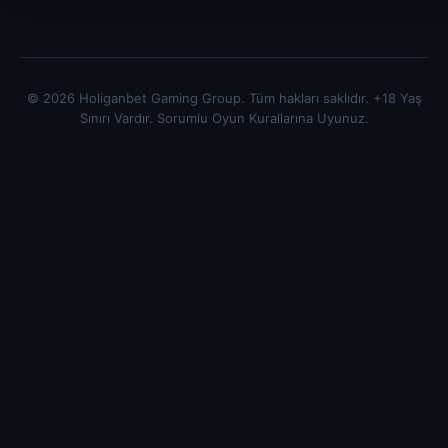
© 2026 Holiganbet Gaming Group. Tüm hakları saklıdır. +18 Yaş
Sınırı Vardır. Sorumlu Oyun Kurallarına Uyunuz.