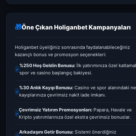
🎁
Öne Çıkan Holiganbet Kampanyaları
Holiganbet üyeliğiniz sonrasında faydalanabileceğiniz
kazançlı bonus ve promosyon seçenekleri:
%250 Hoş Geldin Bonusu:
İlk yatırımınıza özel katlamal
✓
spor ve casino başlangıç bakiyesi.
%30 Anlık Kayıp Bonusu:
Casino ve spor alanındaki ne
✓
kayıplarınıza çevrimsiz nakit iade imkanı.
Çevrimsiz Yatırım Promosyonları:
Papara, Havale ve
✓
Kripto yatırımlarınıza özel ekstra çevrimsiz bonuslar.
Arkadaşını Getir Bonusu:
Sistemi önerdiğiniz
✓