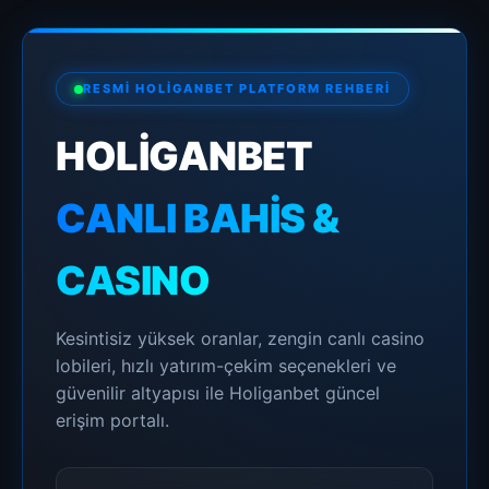
RESMİ HOLİGANBET PLATFORM REHBERİ
HOLİGANBET
CANLI BAHİS &
CASINO
Kesintisiz yüksek oranlar, zengin canlı casino
lobileri, hızlı yatırım-çekim seçenekleri ve
güvenilir altyapısı ile Holiganbet güncel
erişim portalı.