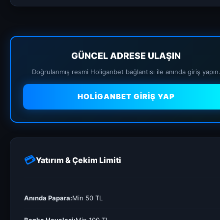
GÜNCEL ADRESE ULAŞIN
Doğrulanmış resmi Holiganbet bağlantısı ile anında giriş yapın
HOLİGANBET GİRİŞ YAP
💳
Yatırım & Çekim Limiti
Anında Papara:
Min 50 TL