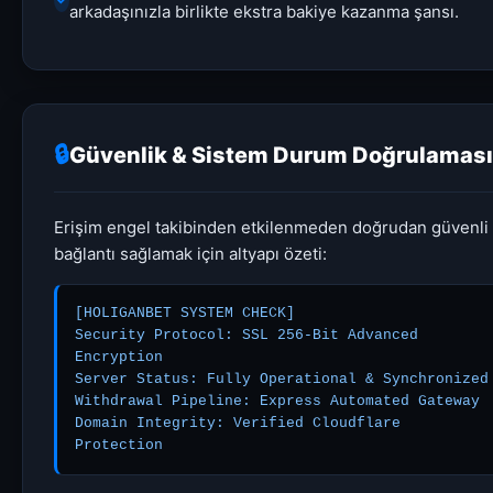
arkadaşınızla birlikte ekstra bakiye kazanma şansı.
🔒
Güvenlik & Sistem Durum Doğrulaması
Erişim engel takibinden etkilenmeden doğrudan güvenli
bağlantı sağlamak için altyapı özeti:
[HOLIGANBET SYSTEM CHECK]

Security Protocol: SSL 256-Bit Advanced 
Encryption

Server Status: Fully Operational & Synchronized

Withdrawal Pipeline: Express Automated Gateway

Domain Integrity: Verified Cloudflare 
Protection