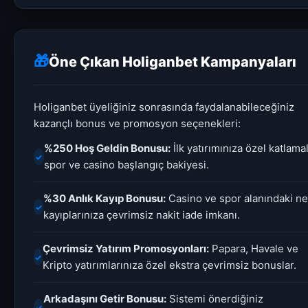
🎁
Öne Çıkan Holiganbet Kampanyaları
Holiganbet üyeliğiniz sonrasında faydalanabileceğiniz
kazançlı bonus ve promosyon seçenekleri:
%250 Hoş Geldin Bonusu:
İlk yatırımınıza özel katlamal
✓
spor ve casino başlangıç bakiyesi.
%30 Anlık Kayıp Bonusu:
Casino ve spor alanındaki ne
✓
kayıplarınıza çevrimsiz nakit iade imkanı.
Çevrimsiz Yatırım Promosyonları:
Papara, Havale ve
✓
Kripto yatırımlarınıza özel ekstra çevrimsiz bonuslar.
Arkadaşını Getir Bonusu:
Sistemi önerdiğiniz
✓