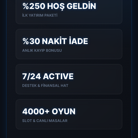
%250 HOŞ GELDİN
İLK YATIRIM PAKETI
%30 NAKİT İADE
ANLIK KAYIP BONUSU
7/24 ACTIVE
DESTEK & FINANSAL HAT
4000+ OYUN
SLOT & CANLI MASALAR