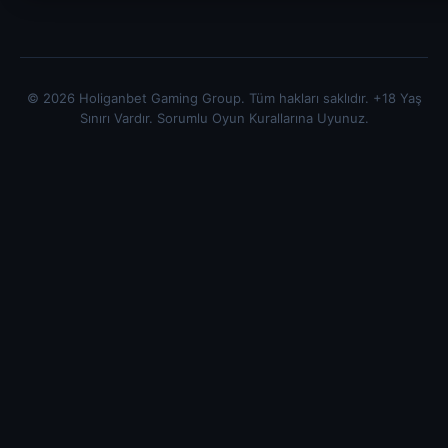
© 2026 Holiganbet Gaming Group. Tüm hakları saklıdır. +18 Yaş
Sınırı Vardır. Sorumlu Oyun Kurallarına Uyunuz.