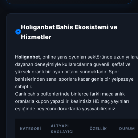
Holiganbet Bahis Ekosistemi ve
⚽
Hizmetler
Holiganbet
, online şans oyunları sektöründe uzun yıllar
dayanan deneyimiyle kullanıcılarına güvenli, şeffaf ve
yüksek oranlı bir oyun ortamı sunmaktadır. Spor
bahislerinden sanal sporlara kadar geniş bir yelpazeye
sahiptir.
Canlı bahis bültenlerinde binlerce farklı maça anlık
oranlarla kupon yapabilir, kesintisiz HD maç yayınları
eşliğinde heyecanı doruklarda yaşayabilirsiniz.
ALTYAPI
KATEGORI
ÖZELLIK
DURUM
SAĞLAYICI