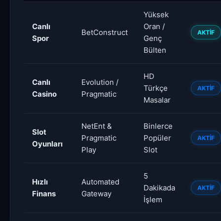
Yüksek
Canlı
Oran /
BetConstruct
AKTİF
Spor
Genç
Bülten
HD
Canlı
Evolution /
Türkçe
AKTİF
Casino
Pragmatic
Masalar
NetEnt &
Binlerce
Slot
Pragmatic
Popüler
AKTİF
Oyunları
Play
Slot
5
Hızlı
Automated
Dakikada
AKTİF
Finans
Gateway
İşlem