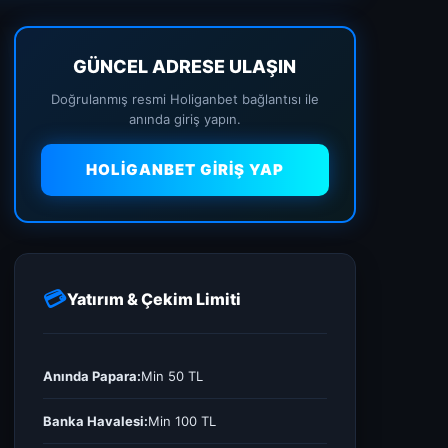
GÜNCEL ADRESE ULAŞIN
Doğrulanmış resmi Holiganbet bağlantısı ile
anında giriş yapın.
HOLİGANBET GİRİŞ YAP
💳
Yatırım & Çekim Limiti
Anında Papara:
Min 50 TL
Banka Havalesi:
Min 100 TL