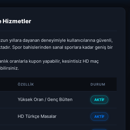
e Hizmetler
zun yıllara dayanan deneyimiyle kullanıcılarına güvenli,
tadır. Spor bahislerinden sanal sporlara kadar geniş bir
anlık oranlarla kupon yapabilir, kesintisiz HD maç
ilirsiniz.
ÖZELLIK
DURUM
Yüksek Oran / Genç Bülten
AKTİF
HD Türkçe Masalar
AKTİF