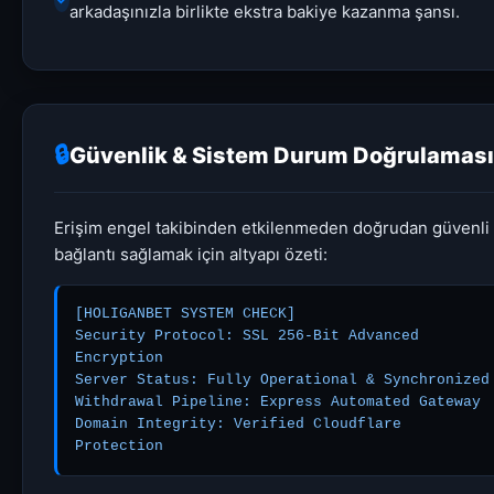
arkadaşınızla birlikte ekstra bakiye kazanma şansı.
🔒
Güvenlik & Sistem Durum Doğrulaması
Erişim engel takibinden etkilenmeden doğrudan güvenli
bağlantı sağlamak için altyapı özeti:
[HOLIGANBET SYSTEM CHECK]

Security Protocol: SSL 256-Bit Advanced 
Encryption

Server Status: Fully Operational & Synchronized

Withdrawal Pipeline: Express Automated Gateway

Domain Integrity: Verified Cloudflare 
Protection