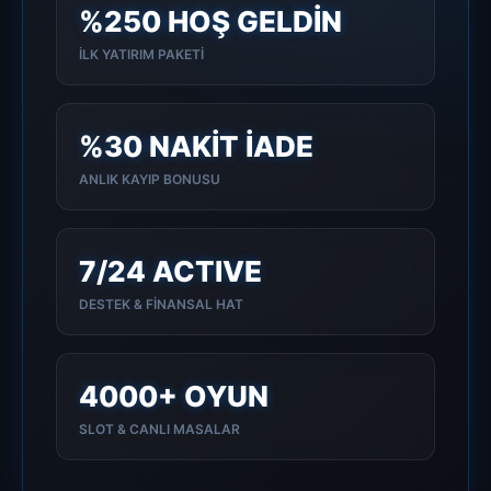
%250 HOŞ GELDİN
İLK YATIRIM PAKETI
%30 NAKİT İADE
ANLIK KAYIP BONUSU
7/24 ACTIVE
DESTEK & FINANSAL HAT
4000+ OYUN
SLOT & CANLI MASALAR