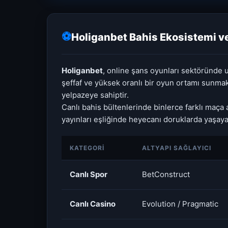
⚽
Holiganbet Bahis Ekosistemi v
Holiganbet
, online şans oyunları sektöründe u
şeffaf ve yüksek oranlı bir oyun ortamı sunmak
yelpazeye sahiptir.
Canlı bahis bültenlerinde binlerce farklı maça 
yayınları eşliğinde heyecanı doruklarda yaşayab
KATEGORI
ALTYAPI SAĞLAYICI
Canlı Spor
BetConstruct
Canlı Casino
Evolution / Pragmatic