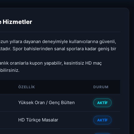
e Hizmetler
zun yıllara dayanan deneyimiyle kullanıcılarına güvenli,
tadır. Spor bahislerinden sanal sporlara kadar geniş bir
anlık oranlarla kupon yapabilir, kesintisiz HD maç
ilirsiniz.
ÖZELLIK
DURUM
Yüksek Oran / Genç Bülten
AKTİF
HD Türkçe Masalar
AKTİF