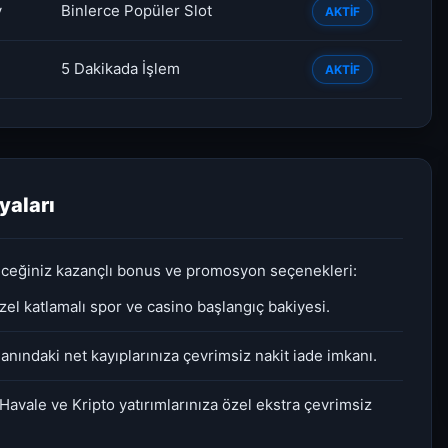
y
Binlerce Popüler Slot
AKTİF
5 Dakikada İşlem
AKTİF
yaları
leceğiniz kazançlı bonus ve promosyon seçenekleri:
özel katlamalı spor ve casino başlangıç bakiyesi.
anındaki net kayıplarınıza çevrimsiz nakit iade imkanı.
Havale ve Kripto yatırımlarınıza özel ekstra çevrimsiz