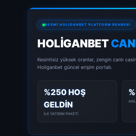
RESMİ HOLİGANBET PLATFORM REHBERİ
HOLİGANBET
CANL
Kesintisiz yüksek oranlar, zengin canlı casin
Holiganbet güncel erişim portalı.
%250 HOŞ
%
ANL
GELDİN
İLK YATIRIM PAKETI