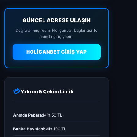
GÜNCEL ADRESE ULAŞIN
Doğrulanmış resmi Holiganbet bağlantısı ile
anında giriş yapın.
HOLİGANBET GİRİŞ YAP
💳
Yatırım & Çekim Limiti
Anında Papara:
Min 50 TL
Banka Havalesi:
Min 100 TL