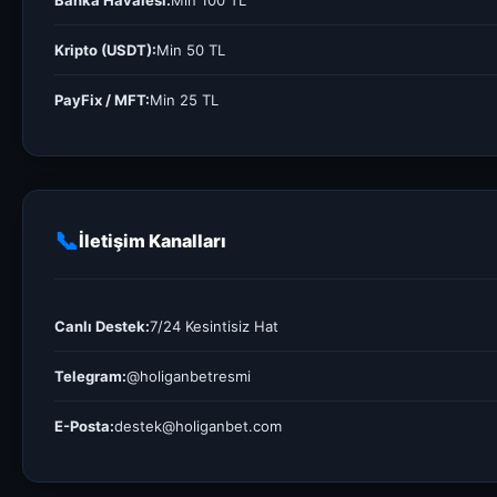
Banka Havalesi:
Min 100 TL
Kripto (USDT):
Min 50 TL
PayFix / MFT:
Min 25 TL
📞
İletişim Kanalları
Canlı Destek:
7/24 Kesintisiz Hat
Telegram:
@holiganbetresmi
E-Posta:
destek@holiganbet.com