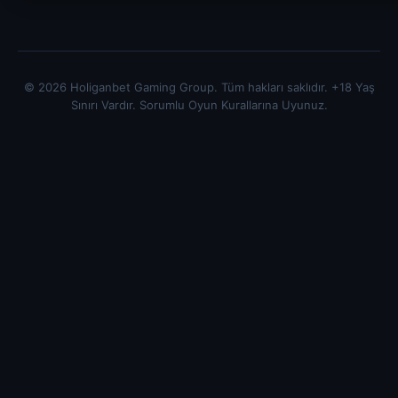
© 2026 Holiganbet Gaming Group. Tüm hakları saklıdır. +18 Yaş
Sınırı Vardır. Sorumlu Oyun Kurallarına Uyunuz.