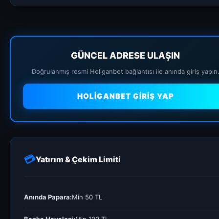
GÜNCEL ADRESE ULAŞIN
Doğrulanmış resmi Holiganbet bağlantısı ile anında giriş yapın
HOLİGANBET GİRİŞ YAP
💳
Yatırım & Çekim Limiti
Anında Papara:
Min 50 TL