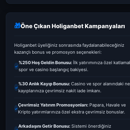
🎁
Öne Çıkan Holiganbet Kampanyaları
Holiganbet üyeliğiniz sonrasında faydalanabileceğiniz
kazançlı bonus ve promosyon seçenekleri:
%250 Hoş Geldin Bonusu:
İlk yatırımınıza özel katlamal
✓
spor ve casino başlangıç bakiyesi.
%30 Anlık Kayıp Bonusu:
Casino ve spor alanındaki ne
✓
kayıplarınıza çevrimsiz nakit iade imkanı.
Çevrimsiz Yatırım Promosyonları:
Papara, Havale ve
✓
Kripto yatırımlarınıza özel ekstra çevrimsiz bonuslar.
Arkadaşını Getir Bonusu:
Sistemi önerdiğiniz
✓