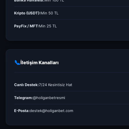
Banka Havalesi:
Min 100 TL
Kripto (USDT):
Min 50 TL
PayFix / MFT:
Min 25 TL
📞
İletişim Kanalları
Canlı Destek:
7/24 Kesintisiz Hat
Telegram:
@holiganbetresmi
E-Posta:
destek@holiganbet.com