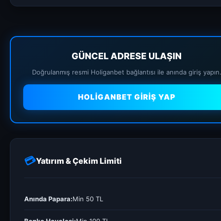
GÜNCEL ADRESE ULAŞIN
Doğrulanmış resmi Holiganbet bağlantısı ile anında giriş yapın
HOLİGANBET GİRİŞ YAP
💳
Yatırım & Çekim Limiti
Anında Papara:
Min 50 TL