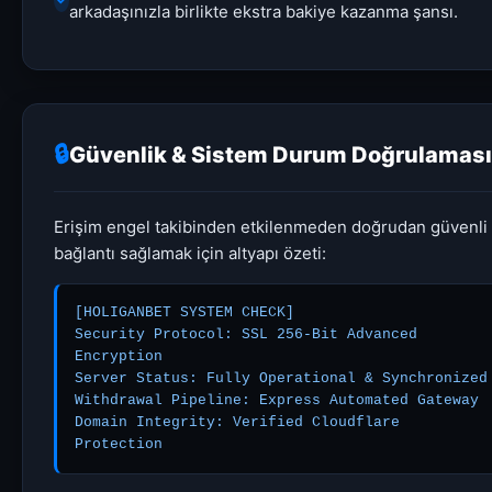
arkadaşınızla birlikte ekstra bakiye kazanma şansı.
🔒
Güvenlik & Sistem Durum Doğrulaması
Erişim engel takibinden etkilenmeden doğrudan güvenli
bağlantı sağlamak için altyapı özeti:
[HOLIGANBET SYSTEM CHECK]

Security Protocol: SSL 256-Bit Advanced 
Encryption

Server Status: Fully Operational & Synchronized

Withdrawal Pipeline: Express Automated Gateway

Domain Integrity: Verified Cloudflare 
Protection