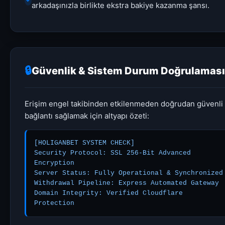
arkadaşınızla birlikte ekstra bakiye kazanma şansı.
🔒
Güvenlik & Sistem Durum Doğrulaması
Erişim engel takibinden etkilenmeden doğrudan güvenli
bağlantı sağlamak için altyapı özeti:
[HOLIGANBET SYSTEM CHECK]

Security Protocol: SSL 256-Bit Advanced 
Encryption

Server Status: Fully Operational & Synchronized

Withdrawal Pipeline: Express Automated Gateway

Domain Integrity: Verified Cloudflare 
Protection