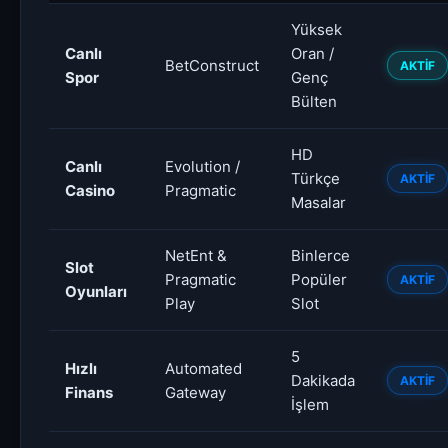
Yüksek
Canlı
Oran /
BetConstruct
AKTİF
Spor
Genç
Bülten
HD
Canlı
Evolution /
Türkçe
AKTİF
Casino
Pragmatic
Masalar
NetEnt &
Binlerce
Slot
Pragmatic
Popüler
AKTİF
Oyunları
Play
Slot
5
Hızlı
Automated
Dakikada
AKTİF
Finans
Gateway
İşlem