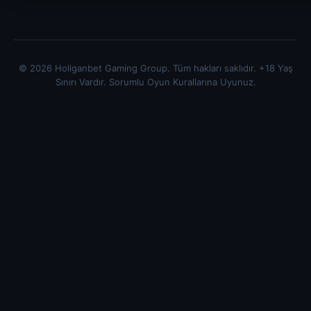
© 2026 Holiganbet Gaming Group. Tüm hakları saklıdır. +18 Yaş
Sınırı Vardır. Sorumlu Oyun Kurallarına Uyunuz.