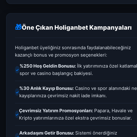
🎁
Öne Çıkan Holiganbet Kampanyaları
Holiganbet üyeliğiniz sonrasında faydalanabileceğiniz
kazançlı bonus ve promosyon seçenekleri:
%250 Hoş Geldin Bonusu:
İlk yatırımınıza özel katlamal
✓
spor ve casino başlangıç bakiyesi.
%30 Anlık Kayıp Bonusu:
Casino ve spor alanındaki ne
✓
kayıplarınıza çevrimsiz nakit iade imkanı.
Çevrimsiz Yatırım Promosyonları:
Papara, Havale ve
✓
Kripto yatırımlarınıza özel ekstra çevrimsiz bonuslar.
Arkadaşını Getir Bonusu:
Sistemi önerdiğiniz
✓