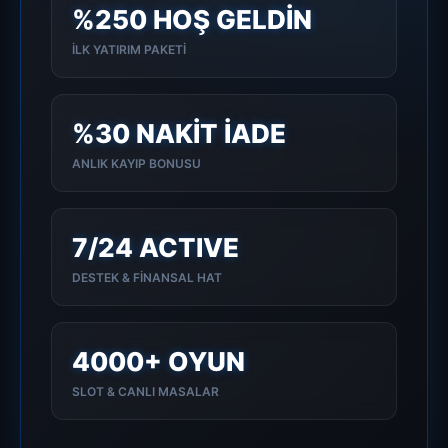
%250 HOŞ GELDİN
İLK YATIRIM PAKETI
%30 NAKİT İADE
ANLIK KAYIP BONUSU
7/24 ACTIVE
DESTEK & FINANSAL HAT
4000+ OYUN
SLOT & CANLI MASALAR