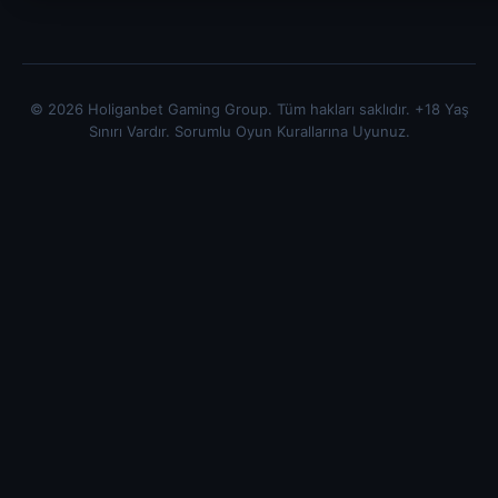
© 2026 Holiganbet Gaming Group. Tüm hakları saklıdır. +18 Yaş
Sınırı Vardır. Sorumlu Oyun Kurallarına Uyunuz.