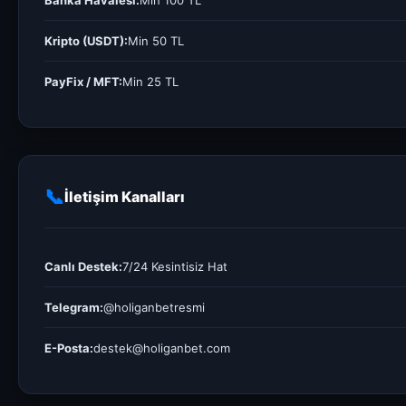
Banka Havalesi:
Min 100 TL
Kripto (USDT):
Min 50 TL
PayFix / MFT:
Min 25 TL
📞
İletişim Kanalları
Canlı Destek:
7/24 Kesintisiz Hat
Telegram:
@holiganbetresmi
E-Posta:
destek@holiganbet.com