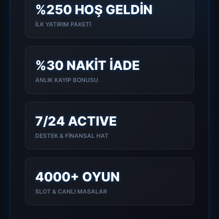
%250 HOŞ GELDİN
İLK YATIRIM PAKETI
%30 NAKİT İADE
ANLIK KAYIP BONUSU
7/24 ACTIVE
DESTEK & FINANSAL HAT
4000+ OYUN
SLOT & CANLI MASALAR