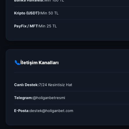
Banka Havalesi:
Min 100 TL
Kripto (USDT):
Min 50 TL
PayFix / MFT:
Min 25 TL
📞
İletişim Kanalları
Canlı Destek:
7/24 Kesintisiz Hat
Telegram:
@holiganbetresmi
E-Posta:
destek@holiganbet.com