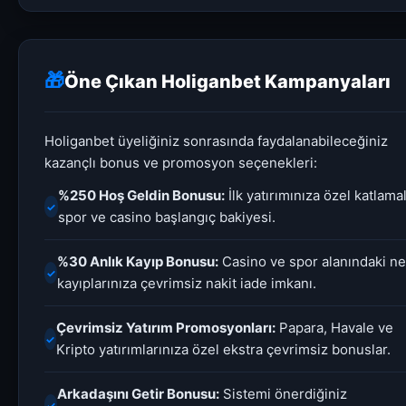
🎁
Öne Çıkan Holiganbet Kampanyaları
Holiganbet üyeliğiniz sonrasında faydalanabileceğiniz
kazançlı bonus ve promosyon seçenekleri:
%250 Hoş Geldin Bonusu:
İlk yatırımınıza özel katlamal
✓
spor ve casino başlangıç bakiyesi.
%30 Anlık Kayıp Bonusu:
Casino ve spor alanındaki ne
✓
kayıplarınıza çevrimsiz nakit iade imkanı.
Çevrimsiz Yatırım Promosyonları:
Papara, Havale ve
✓
Kripto yatırımlarınıza özel ekstra çevrimsiz bonuslar.
Arkadaşını Getir Bonusu:
Sistemi önerdiğiniz
✓