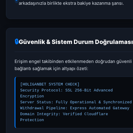
arkadaşınızla birlikte ekstra bakiye kazanma şansı.
🔒
Güvenlik & Sistem Durum Doğrulaması
Erişim engel takibinden etkilenmeden doğrudan güvenli
bağlantı sağlamak için altyapı özeti:
[HOLIGANBET SYSTEM CHECK]

Security Protocol: SSL 256-Bit Advanced 
Encryption

Server Status: Fully Operational & Synchronized

Withdrawal Pipeline: Express Automated Gateway

Domain Integrity: Verified Cloudflare 
Protection