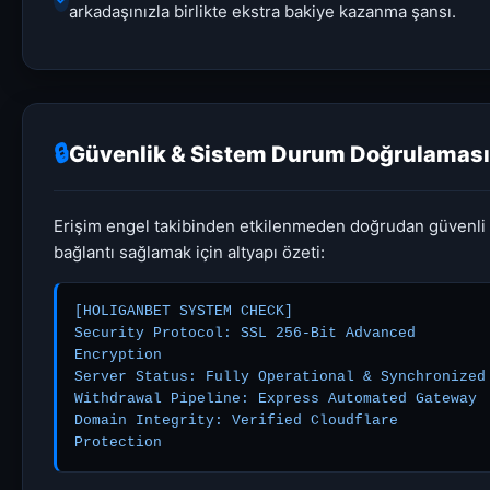
arkadaşınızla birlikte ekstra bakiye kazanma şansı.
🔒
Güvenlik & Sistem Durum Doğrulaması
Erişim engel takibinden etkilenmeden doğrudan güvenli
bağlantı sağlamak için altyapı özeti:
[HOLIGANBET SYSTEM CHECK]

Security Protocol: SSL 256-Bit Advanced 
Encryption

Server Status: Fully Operational & Synchronized

Withdrawal Pipeline: Express Automated Gateway

Domain Integrity: Verified Cloudflare 
Protection