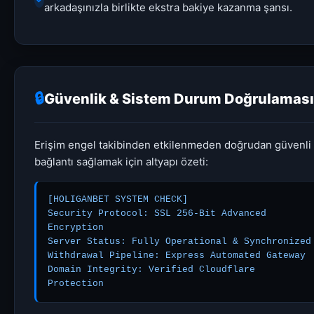
arkadaşınızla birlikte ekstra bakiye kazanma şansı.
🔒
Güvenlik & Sistem Durum Doğrulaması
Erişim engel takibinden etkilenmeden doğrudan güvenli
bağlantı sağlamak için altyapı özeti:
[HOLIGANBET SYSTEM CHECK]

Security Protocol: SSL 256-Bit Advanced 
Encryption

Server Status: Fully Operational & Synchronized

Withdrawal Pipeline: Express Automated Gateway

Domain Integrity: Verified Cloudflare 
Protection