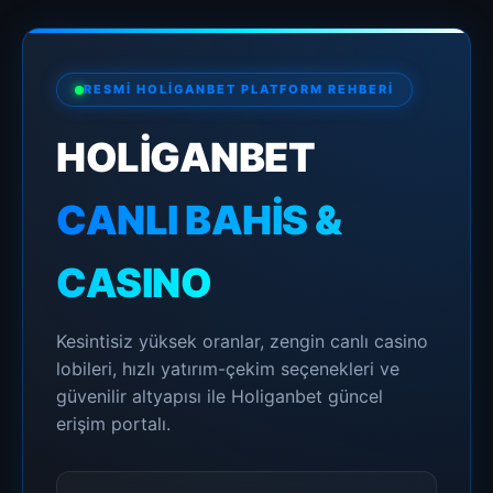
RESMİ HOLİGANBET PLATFORM REHBERİ
HOLİGANBET
CANLI BAHİS &
CASINO
Kesintisiz yüksek oranlar, zengin canlı casino
lobileri, hızlı yatırım-çekim seçenekleri ve
güvenilir altyapısı ile Holiganbet güncel
erişim portalı.