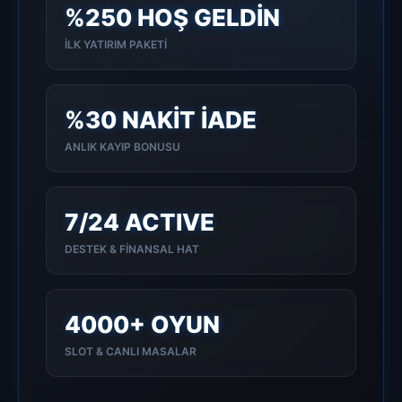
%250 HOŞ GELDİN
İLK YATIRIM PAKETI
%30 NAKİT İADE
ANLIK KAYIP BONUSU
7/24 ACTIVE
DESTEK & FINANSAL HAT
4000+ OYUN
SLOT & CANLI MASALAR