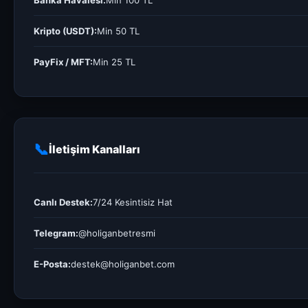
Banka Havalesi:
Min 100 TL
Kripto (USDT):
Min 50 TL
PayFix / MFT:
Min 25 TL
📞
İletişim Kanalları
Canlı Destek:
7/24 Kesintisiz Hat
Telegram:
@holiganbetresmi
E-Posta:
destek@holiganbet.com