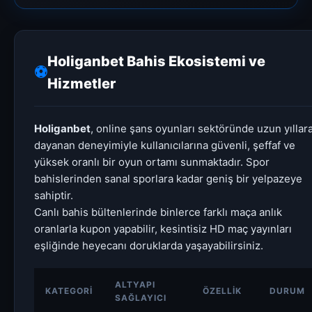
Holiganbet Bahis Ekosistemi ve
⚽
Hizmetler
Holiganbet
, online şans oyunları sektöründe uzun yıllar
dayanan deneyimiyle kullanıcılarına güvenli, şeffaf ve
yüksek oranlı bir oyun ortamı sunmaktadır. Spor
bahislerinden sanal sporlara kadar geniş bir yelpazeye
sahiptir.
Canlı bahis bültenlerinde binlerce farklı maça anlık
oranlarla kupon yapabilir, kesintisiz HD maç yayınları
eşliğinde heyecanı doruklarda yaşayabilirsiniz.
ALTYAPI
KATEGORI
ÖZELLIK
DURUM
SAĞLAYICI