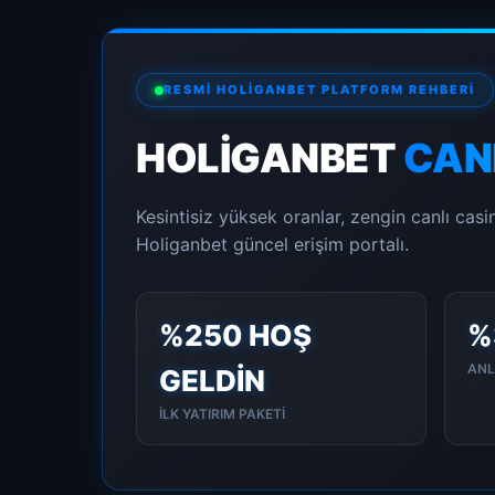
RESMİ HOLİGANBET PLATFORM REHBERİ
HOLİGANBET
CANL
Kesintisiz yüksek oranlar, zengin canlı casin
Holiganbet güncel erişim portalı.
%250 HOŞ
%
ANL
GELDİN
İLK YATIRIM PAKETI