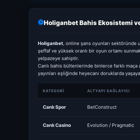
⚽
Holiganbet Bahis Ekosistemi v
Holiganbet
, online şans oyunları sektöründe u
şeffaf ve yüksek oranlı bir oyun ortamı sunmak
yelpazeye sahiptir.
Canlı bahis bültenlerinde binlerce farklı maça 
yayınları eşliğinde heyecanı doruklarda yaşayab
KATEGORI
ALTYAPI SAĞLAYICI
Canlı Spor
BetConstruct
Canlı Casino
Evolution / Pragmatic