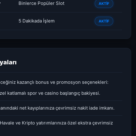
y
Binlerce Popüler Slot
AKTİF
5 Dakikada İşlem
AKTİF
yaları
leceğiniz kazançlı bonus ve promosyon seçenekleri:
özel katlamalı spor ve casino başlangıç bakiyesi.
anındaki net kayıplarınıza çevrimsiz nakit iade imkanı.
Havale ve Kripto yatırımlarınıza özel ekstra çevrimsiz