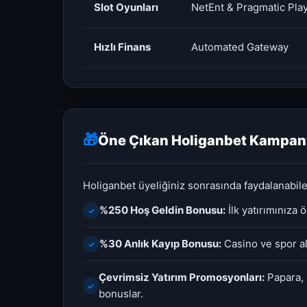
Slot Oyunları
NetEnt & Pragmatic Pla
Hızlı Finans
Automated Gateway
🎁
Öne Çıkan Holiganbet Kampan
Holiganbet üyeliğiniz sonrasında faydalanabi
%250 Hoş Geldin Bonusu:
İlk yatırımınıza 
✓
%30 Anlık Kayıp Bonusu:
Casino ve spor al
✓
Çevrimsiz Yatırım Promosyonları:
Papara, 
✓
bonuslar.